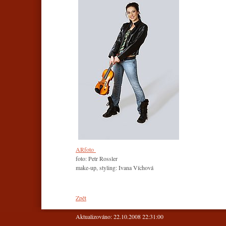
ARfoto
foto: Petr Rossler
make-up, styling: Ivana Víchová
Zpět
Aktualizováno: 22.10.2008 22:31:00