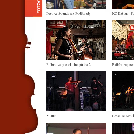
Festival Soundtrack Poděbrady
KC Kaštan - P
Balbínova poetická hospůdka 2
Balbínova poet
Mělník
Česko-slovens