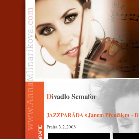
Divadlo Semafor
JAZZPARÁDA s Janem Přeučilem – D.
Praha 3.2.2008